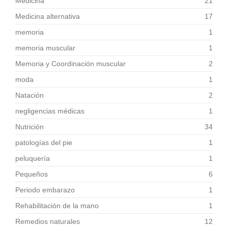
Medicina
21
Medicina alternativa
17
memoria
1
memoria muscular
1
Memoria y Coordinación muscular
2
moda
1
Natación
2
negligencias médicas
1
Nutrición
34
patologías del pie
1
peluquería
1
Pequeños
6
Periodo embarazo
1
Rehabilitación de la mano
1
Remedios naturales
12