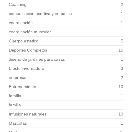
Coaching
2
comunicación asertiva y empática
1
coordinación
1
coordinación muscular
1
Cuerpo estético
5
Deportes Completos
15
diseño de jardines para casas
1
Efecto invernadero
3
empresas
2
Entrenamiento
10
família
1
familia
1
Infusiones naturales
10
Mascotas
1