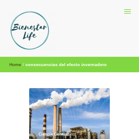
Blog sobre salud y medicina alternativa
Bienestar Life
Home
/
consecuencias del efecto invernadero
Ciencia General