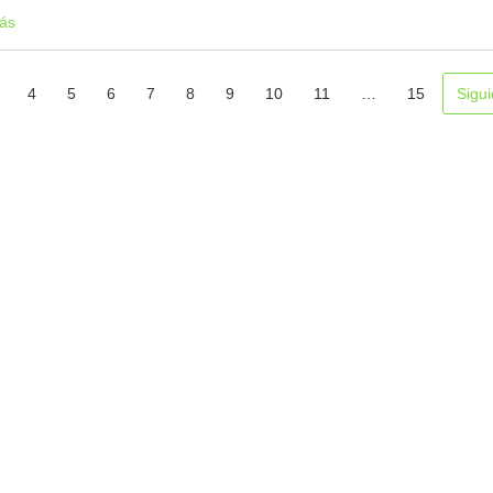
ás
4
5
6
7
8
9
10
11
…
15
Sigui