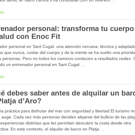
st sentit, el Talich Centre s’ha consolidat com un referent …
ás
renador personal: transforma tu cuerpo
salud con Enoc Fit
dor personal en Sant Cugat: una atención cercana, técnica y adaptada
s que nunca, cuidar del cuerpo y de la mente se ha vuelto una priorid
 personas. Pero no todos los caminos conducen a resultados reales. S
do un entrenador personal en Sant Cugat …
ás
é debes saber antes de alquilar un bar
Platja d’Aro?
a práctica para disfrutar del mar con seguridad y libertad El turismo m
 auge. Cada vez más personas deciden alejarse del bullicio de las pla
experiencias distintas que les permitan descubrir la costa desde otra
tiva. En este contexto, el alquiler de barco en Platja …