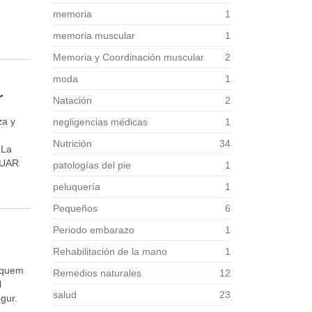
memoria
1
memoria muscular
1
Memoria y Coordinación muscular
2
moda
1
r
Natación
2
za y
negligencias médicas
1
Nutrición
34
 La
 NUAR
patologías del pie
1
peluquería
1
Pequeños
6
Periodo embarazo
1
Rehabilitación de la mano
1
usquem
Remedios naturales
12
l
salud
23
gur.