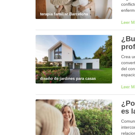
conflic
enferme
terapia familiar Barcelona
Leer M
¿Bu
pro
Crea un
convert
del con
espaci
diseño de jardines para casas
Leer M
¿Po
es l
Comuní
interc
relaci