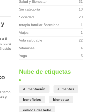
Salud y Bienestar
31
Sin categoría
13
Sociedad
29
 y
terapia familiar Barcelona
1
Viajes
1
 a ti
Vida saludable
22
ad para
Vitaminas
4
i estás
Yoga
5
Nube de etiquetas
co
Alimentación
alimentos
arítimo
yas y
beneficios
bienestar
colicos del bebe