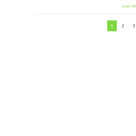
Leer M
1
2
3