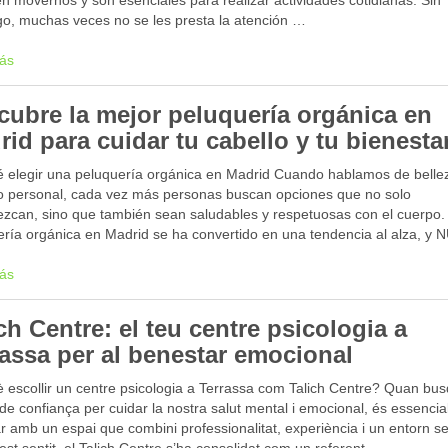
n movernos y son esenciales para realizar actividades cotidianas. Sin
o, muchas veces no se les presta la atención …
ás
cubre la mejor peluquería orgánica en
id para cuidar tu cabello y tu bienesta
é elegir una peluquería orgánica en Madrid Cuando hablamos de belle
o personal, cada vez más personas buscan opciones que no solo
ezcan, sino que también sean saludables y respetuosas con el cuerpo.
ería orgánica en Madrid se ha convertido en una tendencia al alza, y
ás
ch Centre: el teu centre psicologia a
rassa per al benestar emocional
è escollir un centre psicologia a Terrassa com Talich Centre? Quan b
 de confiança per cuidar la nostra salut mental i emocional, és essencia
 amb un espai que combini professionalitat, experiència i un entorn se