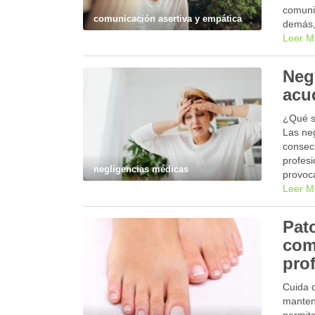
comunic
comunicación asertiva y empática
demás,
Leer M
Neg
acu
¿Qué s
Las ne
consec
profesi
negligencias médicas
provoc
Leer M
Pat
com
pro
Cuida d
manten