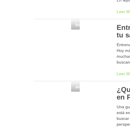
En aque
Leer M
bienestar
Ent
tu 
Entrena
Hoy má
muchas
buscan
Leer M
alquiler de barco
¿Qu
en 
Una guí
está en
buscar 
perspec