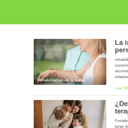
La 
per
rehabil
conexi
recomen
adapta
Rehabilitación de la mano
Leer M
¿De
tera
Fortale
largo 