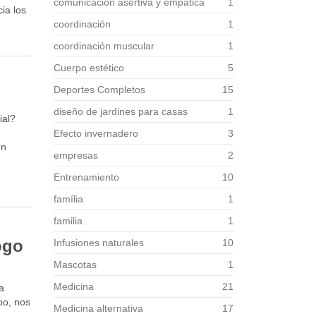
comunicación asertiva y empática
1
ia los
coordinación
1
coordinación muscular
1
Cuerpo estético
5
Deportes Completos
15
diseño de jardines para casas
1
ial?
Efecto invernadero
3
un
empresas
2
Entrenamiento
10
família
1
familia
1
ogo
Infusiones naturales
10
Mascotas
1
Medicina
21
a
po, nos
Medicina alternativa
17