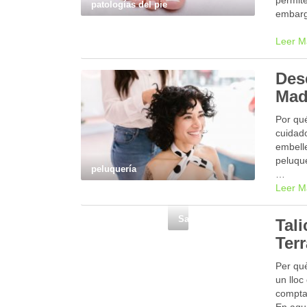
permite
patologías del pie
embarg
Leer M
Des
Madr
Por qu
cuidad
embell
peluqu
peluquería
…
Leer M
Salud y Bienestar
Tali
Ter
Per qu
un lloc
comptar