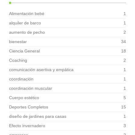
Alimentación bebé
1
alquiler de barco
1
aumento de pecho
2
bienestar
34
Ciencia General
18
Coaching
2
comunicación asertiva y empática
1
coordinación
1
coordinación muscular
1
Cuerpo estético
5
Deportes Completos
15
diseño de jardines para casas
1
Efecto invernadero
3