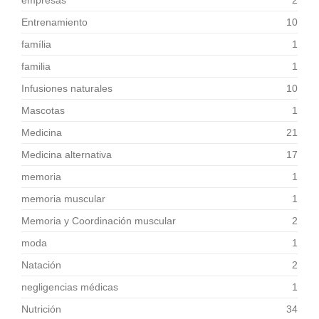
empresas
2
Entrenamiento
10
família
1
familia
1
Infusiones naturales
10
Mascotas
1
Medicina
21
Medicina alternativa
17
memoria
1
memoria muscular
1
Memoria y Coordinación muscular
2
moda
1
Natación
2
negligencias médicas
1
Nutrición
34