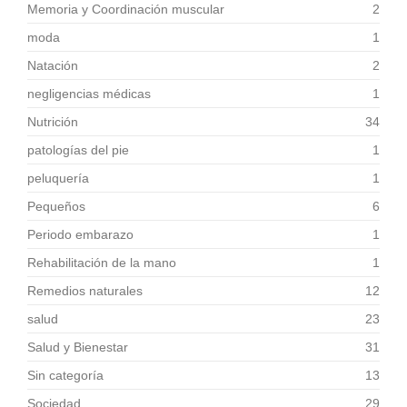
Memoria y Coordinación muscular
2
moda
1
Natación
2
negligencias médicas
1
Nutrición
34
patologías del pie
1
peluquería
1
Pequeños
6
Periodo embarazo
1
Rehabilitación de la mano
1
Remedios naturales
12
salud
23
Salud y Bienestar
31
Sin categoría
13
Sociedad
29