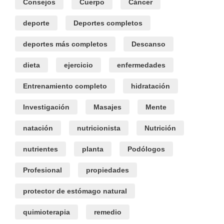
Consejos
Cuerpo
Cáncer
deporte
Deportes completos
deportes más completos
Descanso
dieta
ejercicio
enfermedades
Entrenamiento completo
hidratación
Investigación
Masajes
Mente
natación
nutricionista
Nutrición
nutrientes
planta
Podólogos
Profesional
propiedades
protector de estómago natural
quimioterapia
remedio