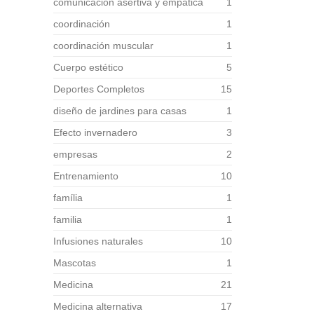
comunicación asertiva y empática
1
coordinación
1
coordinación muscular
1
Cuerpo estético
5
Deportes Completos
15
diseño de jardines para casas
1
Efecto invernadero
3
empresas
2
Entrenamiento
10
família
1
familia
1
Infusiones naturales
10
Mascotas
1
Medicina
21
Medicina alternativa
17