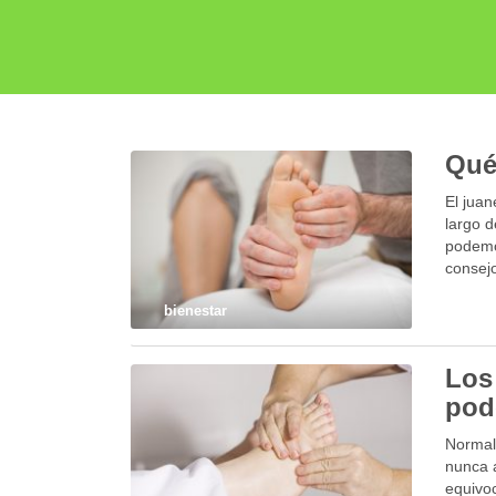
Qué
El jua
largo 
podemos
consejo
bienestar
Los
pod
Normal
nunca a
equivoc