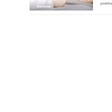
podólo
bienestar