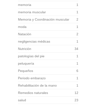
memoria
1
memoria muscular
1
Memoria y Coordinación muscular
2
moda
1
Natación
2
negligencias médicas
1
Nutrición
34
patologías del pie
1
peluquería
1
Pequeños
6
Periodo embarazo
1
Rehabilitación de la mano
1
Remedios naturales
12
salud
23