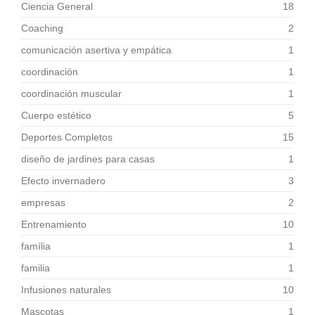
Ciencia General
18
Coaching
2
comunicación asertiva y empática
1
coordinación
1
coordinación muscular
1
Cuerpo estético
5
Deportes Completos
15
diseño de jardines para casas
1
Efecto invernadero
3
empresas
2
Entrenamiento
10
família
1
familia
1
Infusiones naturales
10
Mascotas
1