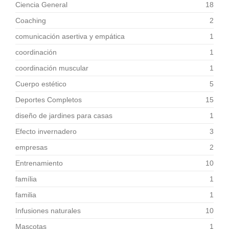
Ciencia General
18
Coaching
2
comunicación asertiva y empática
1
coordinación
1
coordinación muscular
1
Cuerpo estético
5
Deportes Completos
15
diseño de jardines para casas
1
Efecto invernadero
3
empresas
2
Entrenamiento
10
família
1
familia
1
Infusiones naturales
10
Mascotas
1