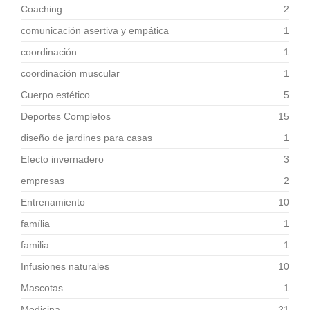
Coaching
2
comunicación asertiva y empática
1
coordinación
1
coordinación muscular
1
Cuerpo estético
5
Deportes Completos
15
diseño de jardines para casas
1
Efecto invernadero
3
empresas
2
Entrenamiento
10
família
1
familia
1
Infusiones naturales
10
Mascotas
1
Medicina
21