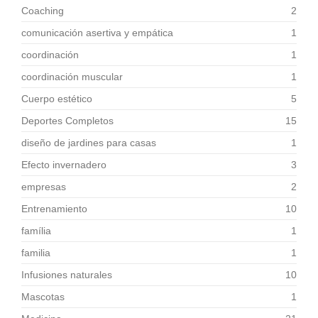
Coaching
2
comunicación asertiva y empática
1
coordinación
1
coordinación muscular
1
Cuerpo estético
5
Deportes Completos
15
diseño de jardines para casas
1
Efecto invernadero
3
empresas
2
Entrenamiento
10
família
1
familia
1
Infusiones naturales
10
Mascotas
1