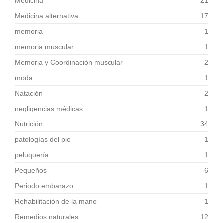
Medicina
21
Medicina alternativa
17
memoria
1
memoria muscular
1
Memoria y Coordinación muscular
2
moda
1
Natación
2
negligencias médicas
1
Nutrición
34
patologías del pie
1
peluquería
1
Pequeños
6
Periodo embarazo
1
Rehabilitación de la mano
1
Remedios naturales
12