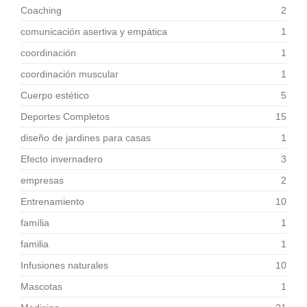
Coaching
2
comunicación asertiva y empática
1
coordinación
1
coordinación muscular
1
Cuerpo estético
5
Deportes Completos
15
diseño de jardines para casas
1
Efecto invernadero
3
empresas
2
Entrenamiento
10
família
1
familia
1
Infusiones naturales
10
Mascotas
1