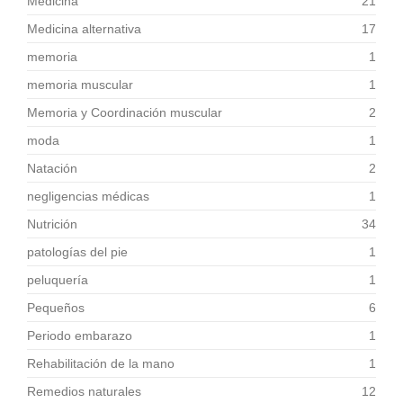
Medicina
21
Medicina alternativa
17
memoria
1
memoria muscular
1
Memoria y Coordinación muscular
2
moda
1
Natación
2
negligencias médicas
1
Nutrición
34
patologías del pie
1
peluquería
1
Pequeños
6
Periodo embarazo
1
Rehabilitación de la mano
1
Remedios naturales
12