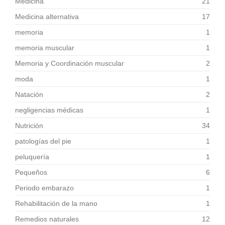
Medicina
21
Medicina alternativa
17
memoria
1
memoria muscular
1
Memoria y Coordinación muscular
2
moda
1
Natación
2
negligencias médicas
1
Nutrición
34
patologías del pie
1
peluquería
1
Pequeños
6
Periodo embarazo
1
Rehabilitación de la mano
1
Remedios naturales
12