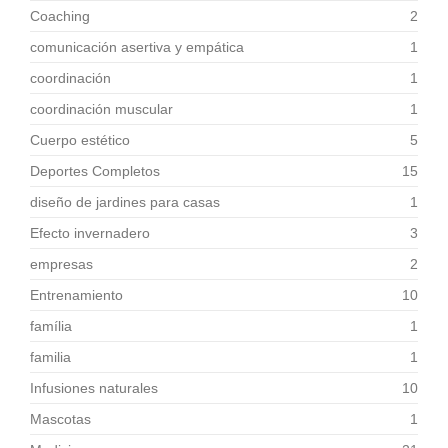
Coaching
2
comunicación asertiva y empática
1
coordinación
1
coordinación muscular
1
Cuerpo estético
5
Deportes Completos
15
diseño de jardines para casas
1
Efecto invernadero
3
empresas
2
Entrenamiento
10
família
1
familia
1
Infusiones naturales
10
Mascotas
1