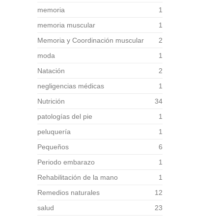
memoria
1
memoria muscular
1
Memoria y Coordinación muscular
2
moda
1
Natación
2
negligencias médicas
1
Nutrición
34
patologías del pie
1
peluquería
1
Pequeños
6
Periodo embarazo
1
Rehabilitación de la mano
1
Remedios naturales
12
salud
23