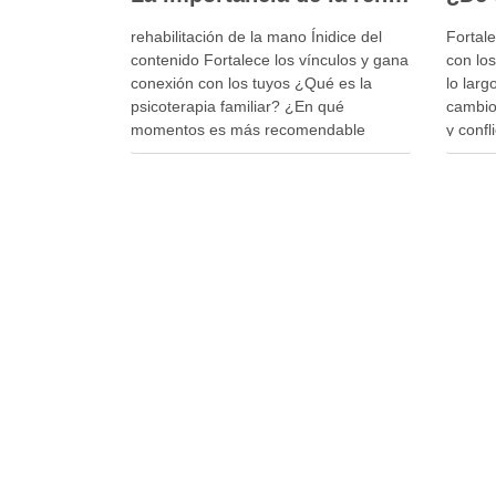
rehabilitación de la mano Ínidice del
Fortal
contenido Fortalece los vínculos y gana
con los
conexión con los tuyos ¿Qué es la
lo larg
psicoterapia familiar? ¿En qué
cambio
momentos es más recomendable
y confl
acudir a una terapia familiar? La
adoles
importancia de un tratamiento
pérdid
adaptado a cada paciente Cada lesión
reestru
del miembro superior es diferente y, por
el equi
…