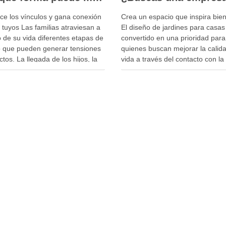
ece los vínculos y gana conexión
Crea un espacio que inspira bie
 tuyos Las familias atraviesan a
El diseño de jardines para casas
o de su vida diferentes etapas de
convertido en una prioridad para
 que pueden generar tensiones
quienes buscan mejorar la calid
ictos. La llegada de los hijos, la
vida a través del contacto con la
cencia, una separación, una
naturaleza. Un jardín bien planif
a, una enfermedad o una
es mucho más que un espacio
cturación familiar pueden alterar
decorativo: es un área de conviv
librio del …
descanso, …