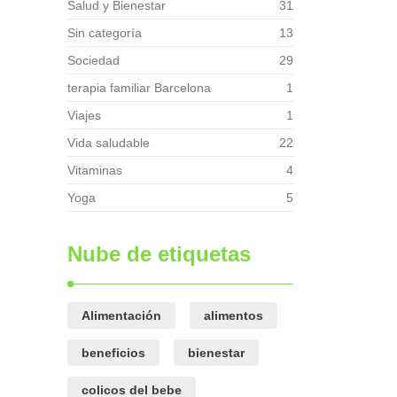
Salud y Bienestar
31
Sin categoría
13
Sociedad
29
terapia familiar Barcelona
1
Viajes
1
Vida saludable
22
Vitaminas
4
Yoga
5
Nube de etiquetas
Alimentación
alimentos
beneficios
bienestar
colicos del bebe