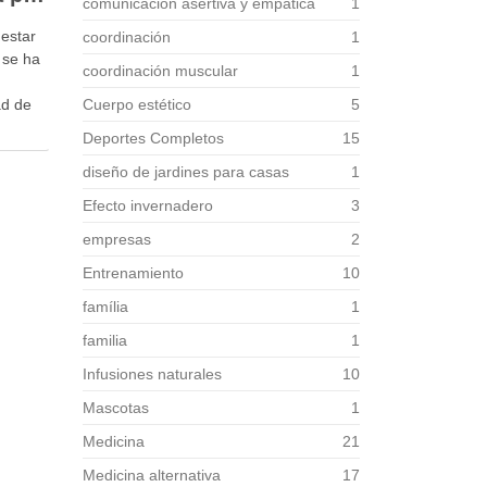
comunicación asertiva y empática
1
nestar
coordinación
1
 se ha
coordinación muscular
1
ad de
Cuerpo estético
5
Deportes Completos
15
icado
diseño de jardines para casas
1
encia,
Efecto invernadero
3
empresas
2
Entrenamiento
10
família
1
familia
1
Infusiones naturales
10
Mascotas
1
Medicina
21
Medicina alternativa
17