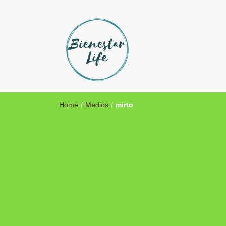
Bienestar Life
Blog sobre salud y medicina alternativa
Home
/
Medios
/
mirto