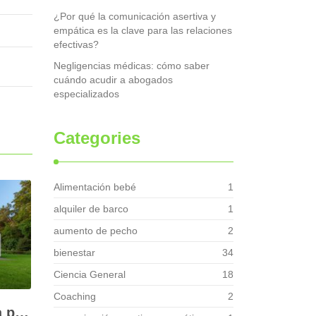
¿Por qué la comunicación asertiva y
empática es la clave para las relaciones
efectivas?
Negligencias médicas: cómo saber
cuándo acudir a abogados
especializados
Categories
Alimentación bebé
1
alquiler de barco
1
aumento de pecho
2
bienestar
34
Ciencia General
18
Coaching
2
¿Buscas una empresa para hacer un diseño profesional de jardines en tu casa?