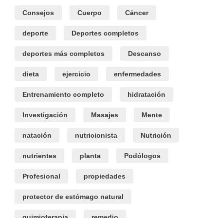
Consejos
Cuerpo
Cáncer
deporte
Deportes completos
deportes más completos
Descanso
dieta
ejercicio
enfermedades
Entrenamiento completo
hidratación
Investigación
Masajes
Mente
natación
nutricionista
Nutrición
nutrientes
planta
Podólogos
Profesional
propiedades
protector de estómago natural
quimioterapia
remedio