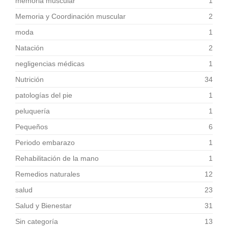
memoria muscular
1
Memoria y Coordinación muscular
2
moda
1
Natación
2
negligencias médicas
1
Nutrición
34
patologías del pie
1
peluquería
1
Pequeños
6
Periodo embarazo
1
Rehabilitación de la mano
1
Remedios naturales
12
salud
23
Salud y Bienestar
31
Sin categoría
13