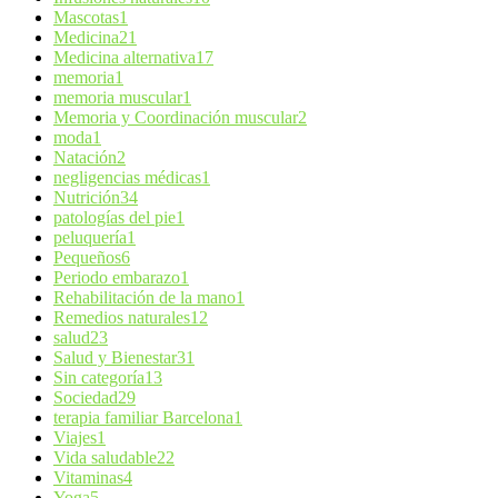
Mascotas
1
Medicina
21
Medicina alternativa
17
memoria
1
memoria muscular
1
Memoria y Coordinación muscular
2
moda
1
Natación
2
negligencias médicas
1
Nutrición
34
patologías del pie
1
peluquería
1
Pequeños
6
Periodo embarazo
1
Rehabilitación de la mano
1
Remedios naturales
12
salud
23
Salud y Bienestar
31
Sin categoría
13
Sociedad
29
terapia familiar Barcelona
1
Viajes
1
Vida saludable
22
Vitaminas
4
Yoga
5