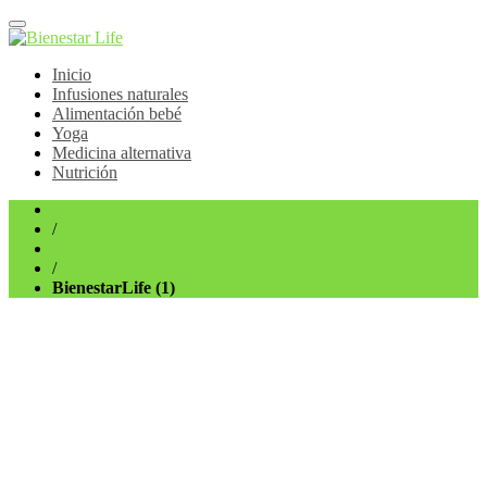
Bienestar Life
Blog sobre salud y medicina alternativa
Inicio
Infusiones naturales
Alimentación bebé
Yoga
Medicina alternativa
Nutrición
Home
/
Medios
/
BienestarLife (1)