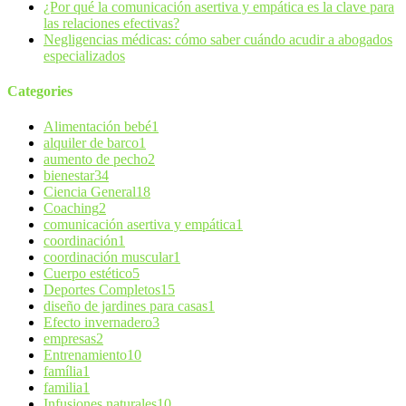
¿Por qué la comunicación asertiva y empática es la clave para
las relaciones efectivas?
Negligencias médicas: cómo saber cuándo acudir a abogados
especializados
Categories
Alimentación bebé
1
alquiler de barco
1
aumento de pecho
2
bienestar
34
Ciencia General
18
Coaching
2
comunicación asertiva y empática
1
coordinación
1
coordinación muscular
1
Cuerpo estético
5
Deportes Completos
15
diseño de jardines para casas
1
Efecto invernadero
3
empresas
2
Entrenamiento
10
família
1
familia
1
Infusiones naturales
10