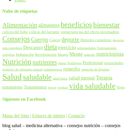
Nube de etiquetas
beneficios
bienestar
Alimentación
alimentos
colicos del bebe
colicos del lactante
consecuencias del efecto invernadero
Consejos
Cuerpo
deporte
Cáncer
Deportes completos
deportes
dieta
ejercicio
Descanso
más completos
enfermedades
Entrenamiento
nutricionista
Mente
hidratación
Investigación
completo
Masajes
natación
Nutrición
nutrientes
Profesional
propiedades
planta
Podólogos
remedio
protector de estómago natural
quimioterapia
retención de líquidos
Salud
saludable
Terapia
salud mental
salud física
vida saludable
tratamiento
Tratamientos
Yoga
trucos
verdura
Siguenos en Facebook
Mapa del Sitio |
Enlaces de interes
| Contacto
blog salud – medicina alternativa – consejos nutrición – consejos