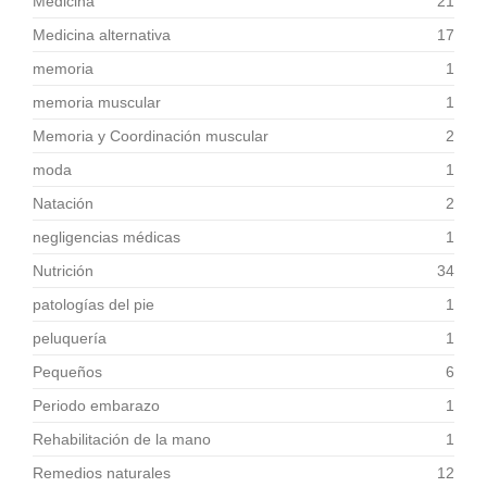
Medicina
21
Medicina alternativa
17
memoria
1
memoria muscular
1
Memoria y Coordinación muscular
2
moda
1
Natación
2
negligencias médicas
1
Nutrición
34
patologías del pie
1
peluquería
1
Pequeños
6
Periodo embarazo
1
Rehabilitación de la mano
1
Remedios naturales
12