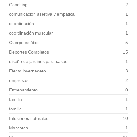
Coaching
2
comunicación asertiva y empática
1
coordinación
1
coordinación muscular
1
Cuerpo estético
5
Deportes Completos
15
diseño de jardines para casas
1
Efecto invernadero
3
empresas
2
Entrenamiento
10
família
1
familia
1
Infusiones naturales
10
Mascotas
1