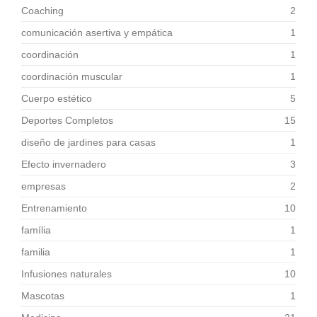
Coaching
2
comunicación asertiva y empática
1
coordinación
1
coordinación muscular
1
Cuerpo estético
5
Deportes Completos
15
diseño de jardines para casas
1
Efecto invernadero
3
empresas
2
Entrenamiento
10
família
1
familia
1
Infusiones naturales
10
Mascotas
1