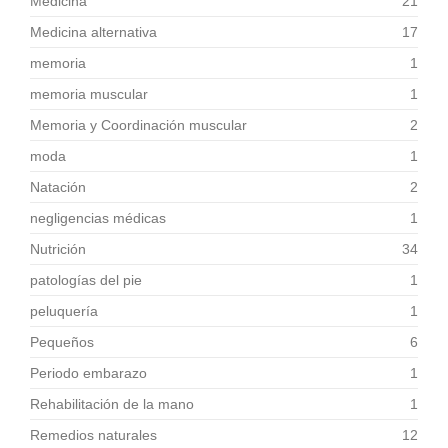
Medicina
21
Medicina alternativa
17
memoria
1
memoria muscular
1
Memoria y Coordinación muscular
2
moda
1
Natación
2
negligencias médicas
1
Nutrición
34
patologías del pie
1
peluquería
1
Pequeños
6
Periodo embarazo
1
Rehabilitación de la mano
1
Remedios naturales
12