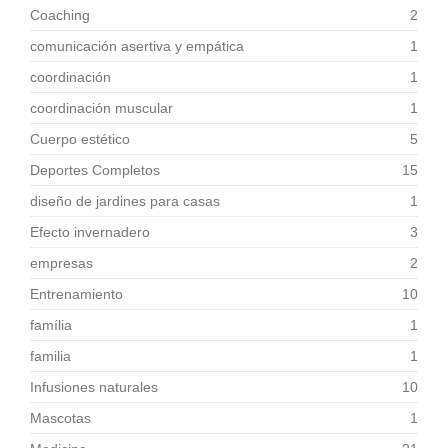
Coaching
2
comunicación asertiva y empática
1
coordinación
1
coordinación muscular
1
Cuerpo estético
5
Deportes Completos
15
diseño de jardines para casas
1
Efecto invernadero
3
empresas
2
Entrenamiento
10
família
1
familia
1
Infusiones naturales
10
Mascotas
1