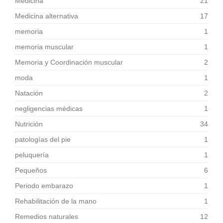
Medicina
21
Medicina alternativa
17
memoria
1
memoria muscular
1
Memoria y Coordinación muscular
2
moda
1
Natación
2
negligencias médicas
1
Nutrición
34
patologías del pie
1
peluquería
1
Pequeños
6
Periodo embarazo
1
Rehabilitación de la mano
1
Remedios naturales
12