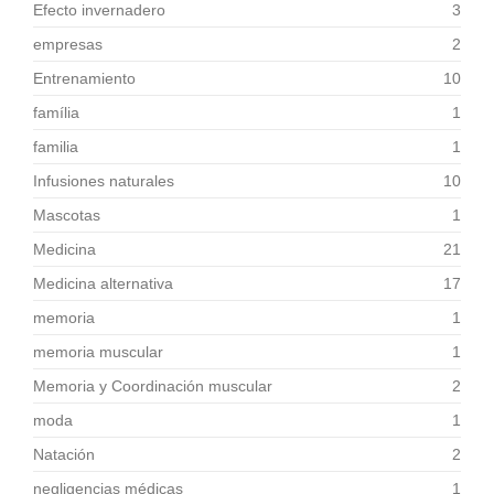
Efecto invernadero
3
empresas
2
Entrenamiento
10
família
1
familia
1
Infusiones naturales
10
Mascotas
1
Medicina
21
Medicina alternativa
17
memoria
1
memoria muscular
1
Memoria y Coordinación muscular
2
moda
1
Natación
2
negligencias médicas
1