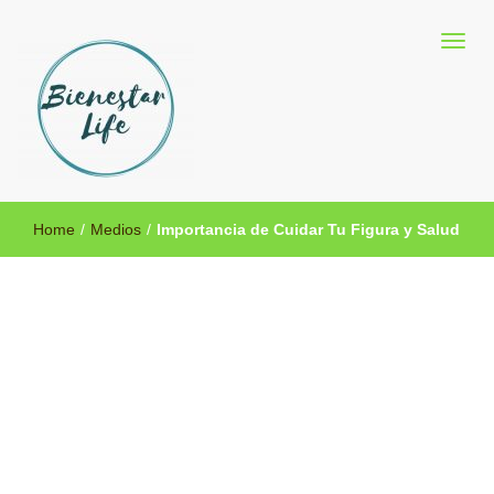
Blog sobre salud y medicina alternativa
Bienestar Life
Home
/
Medios
/
Importancia de Cuidar Tu Figura y Salud