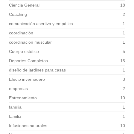
Ciencia General
18
Coaching
2
comunicación asertiva y empática
1
coordinación
1
coordinación muscular
1
Cuerpo estético
5
Deportes Completos
15
diseño de jardines para casas
1
Efecto invernadero
3
empresas
2
Entrenamiento
10
família
1
familia
1
Infusiones naturales
10