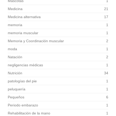
Mascotas
1
Medicina
21
Medicina alternativa
17
memoria
1
memoria muscular
1
Memoria y Coordinación muscular
2
moda
1
Natación
2
negligencias médicas
1
Nutrición
34
patologías del pie
1
peluquería
1
Pequeños
6
Periodo embarazo
1
Rehabilitación de la mano
1