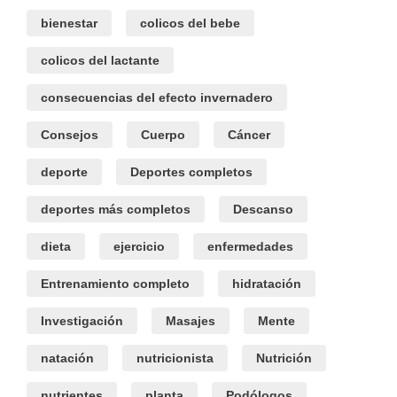
bienestar
colicos del bebe
colicos del lactante
consecuencias del efecto invernadero
Consejos
Cuerpo
Cáncer
deporte
Deportes completos
deportes más completos
Descanso
dieta
ejercicio
enfermedades
Entrenamiento completo
hidratación
Investigación
Masajes
Mente
natación
nutricionista
Nutrición
nutrientes
planta
Podólogos