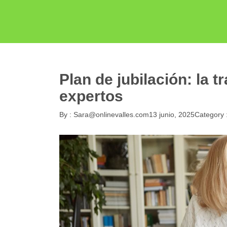
Plan de jubilación: la t
expertos
By :
Sara@onlinevalles.com
13 junio, 2025
Category 