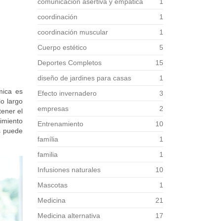
comunicación asertiva y empática
1
coordinación
1
coordinación muscular
1
Cuerpo estético
5
Deportes Completos
15
diseño de jardines para casas
1
mica es
Efecto invernadero
3
lo largo
empresas
2
tener el
imiento
Entrenamiento
10
s puede
família
1
familia
1
Infusiones naturales
10
Mascotas
1
Medicina
21
Medicina alternativa
17