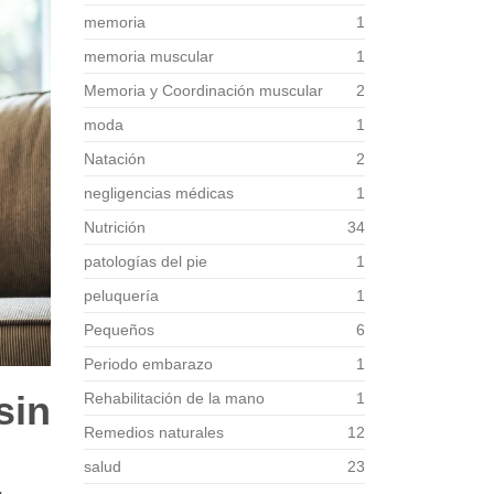
memoria
1
memoria muscular
1
Memoria y Coordinación muscular
2
moda
1
Natación
2
negligencias médicas
1
Nutrición
34
patologías del pie
1
peluquería
1
Pequeños
6
Periodo embarazo
1
in
Rehabilitación de la mano
1
Remedios naturales
12
salud
23