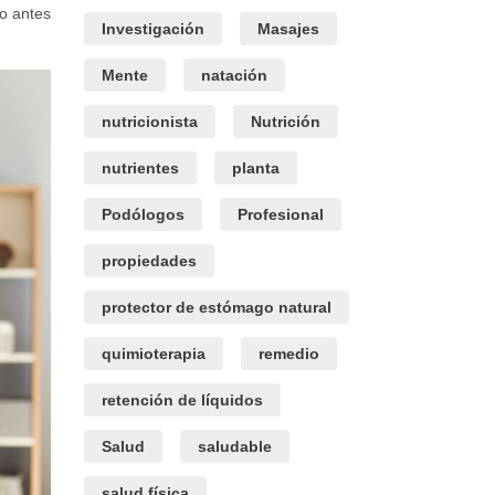
o antes
Investigación
Masajes
Mente
natación
nutricionista
Nutrición
nutrientes
planta
Podólogos
Profesional
propiedades
protector de estómago natural
quimioterapia
remedio
retención de líquidos
Salud
saludable
salud física