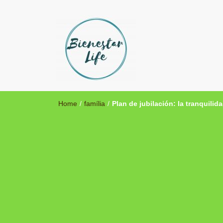
Bienestar Life
Blog sobre salud y medicina alternativa
Home
/
família
/
Plan de jubilación: la tranquili