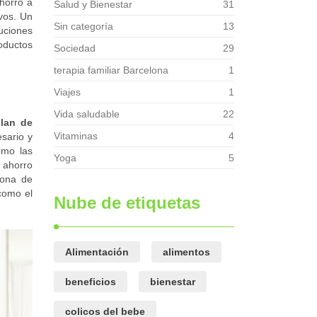
ahorro a
Salud y Bienestar
31
ivos. Un
Sin categoría
13
luciones
roductos
Sociedad
29
terapia familiar Barcelona
1
Viajes
1
Vida saludable
22
lan de
Vitaminas
4
esario y
omo las
Yoga
5
l ahorro
sona de
como el
Nube de etiquetas
Alimentación
alimentos
beneficios
bienestar
colicos del bebe