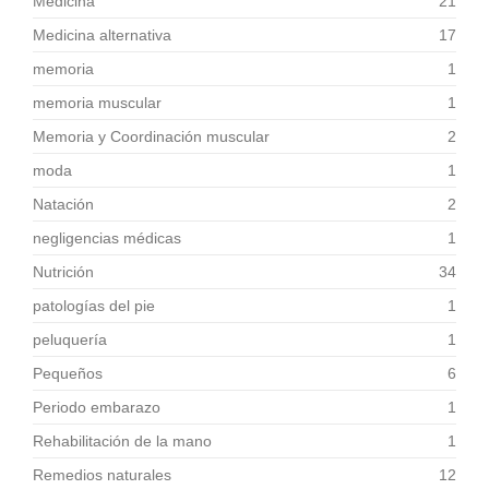
Medicina
21
Medicina alternativa
17
memoria
1
memoria muscular
1
Memoria y Coordinación muscular
2
moda
1
Natación
2
negligencias médicas
1
Nutrición
34
patologías del pie
1
peluquería
1
Pequeños
6
Periodo embarazo
1
Rehabilitación de la mano
1
Remedios naturales
12