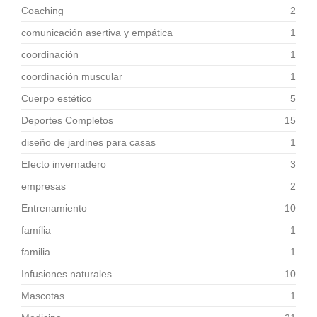
Coaching
2
comunicación asertiva y empática
1
coordinación
1
coordinación muscular
1
Cuerpo estético
5
Deportes Completos
15
diseño de jardines para casas
1
Efecto invernadero
3
empresas
2
Entrenamiento
10
família
1
familia
1
Infusiones naturales
10
Mascotas
1