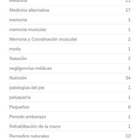
Medicina
21
Medicina alternativa
17
memoria
1
memoria muscular
1
Memoria y Coordinación muscular
2
moda
1
Natación
2
negligencias médicas
1
Nutrición
34
patologías del pie
1
peluquería
1
Pequeños
6
Periodo embarazo
1
Rehabilitación de la mano
1
Remedios naturales
12