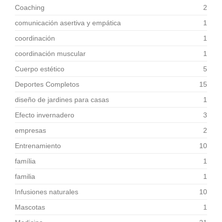
Coaching
2
comunicación asertiva y empática
1
coordinación
1
coordinación muscular
1
Cuerpo estético
5
Deportes Completos
15
diseño de jardines para casas
1
Efecto invernadero
3
empresas
2
Entrenamiento
10
família
1
familia
1
Infusiones naturales
10
Mascotas
1