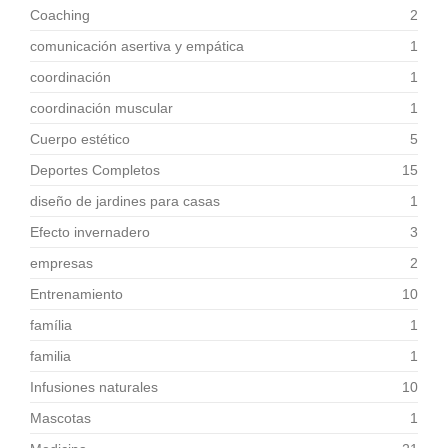
Coaching
2
comunicación asertiva y empática
1
coordinación
1
coordinación muscular
1
Cuerpo estético
5
Deportes Completos
15
diseño de jardines para casas
1
Efecto invernadero
3
empresas
2
Entrenamiento
10
família
1
familia
1
Infusiones naturales
10
Mascotas
1