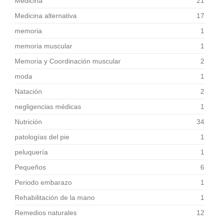
Medicina
21
Medicina alternativa
17
memoria
1
memoria muscular
1
Memoria y Coordinación muscular
2
moda
1
Natación
2
negligencias médicas
1
Nutrición
34
patologías del pie
1
peluquería
1
Pequeños
6
Periodo embarazo
1
Rehabilitación de la mano
1
Remedios naturales
12