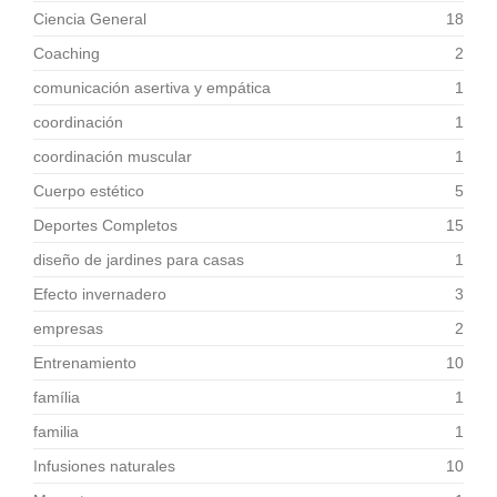
Ciencia General
18
Coaching
2
comunicación asertiva y empática
1
coordinación
1
coordinación muscular
1
Cuerpo estético
5
Deportes Completos
15
diseño de jardines para casas
1
Efecto invernadero
3
empresas
2
Entrenamiento
10
família
1
familia
1
Infusiones naturales
10