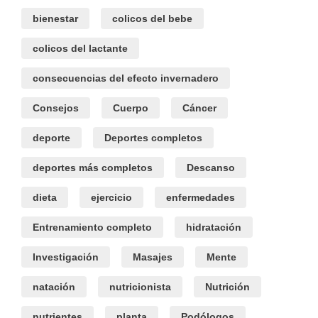
bienestar
colicos del bebe
colicos del lactante
consecuencias del efecto invernadero
Consejos
Cuerpo
Cáncer
deporte
Deportes completos
deportes más completos
Descanso
dieta
ejercicio
enfermedades
Entrenamiento completo
hidratación
Investigación
Masajes
Mente
natación
nutricionista
Nutrición
nutrientes
planta
Podólogos