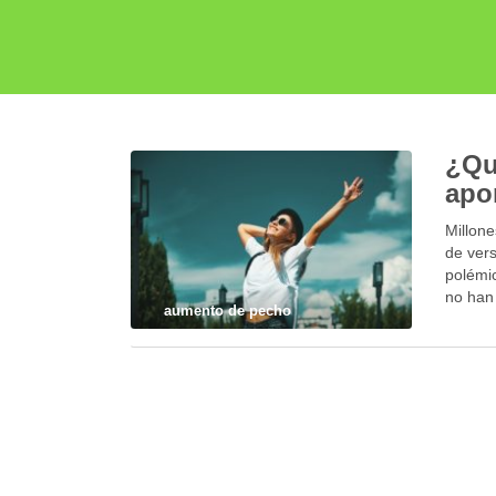
¿Qu
apor
Millon
de ver
polémi
no han
aumento de pecho