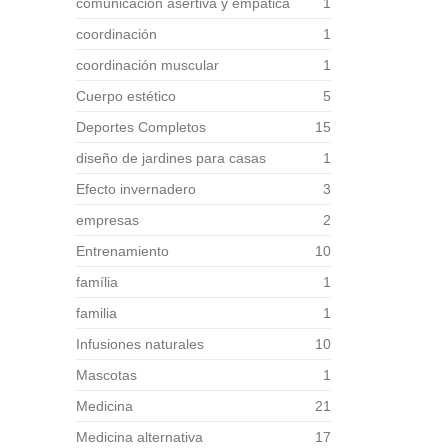
comunicación asertiva y empática
1
coordinación
1
coordinación muscular
1
Cuerpo estético
5
Deportes Completos
15
diseño de jardines para casas
1
Efecto invernadero
3
empresas
2
Entrenamiento
10
família
1
familia
1
Infusiones naturales
10
Mascotas
1
Medicina
21
Medicina alternativa
17