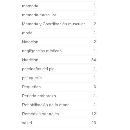
memoria
1
memoria muscular
1
Memoria y Coordinación muscular
2
moda
1
Natación
2
negligencias médicas
1
Nutrición
34
patologías del pie
1
peluquería
1
Pequeños
6
Periodo embarazo
1
Rehabilitación de la mano
1
Remedios naturales
12
salud
23