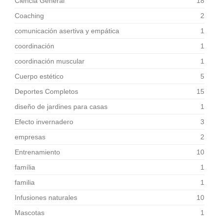
Ciencia General
18
Coaching
2
comunicación asertiva y empática
1
coordinación
1
coordinación muscular
1
Cuerpo estético
5
Deportes Completos
15
diseño de jardines para casas
1
Efecto invernadero
3
empresas
2
Entrenamiento
10
família
1
familia
1
Infusiones naturales
10
Mascotas
1