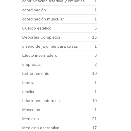
comunicación asertiva y empática
1
coordinación
1
coordinación muscular
1
Cuerpo estético
5
Deportes Completos
15
diseño de jardines para casas
1
Efecto invernadero
3
empresas
2
Entrenamiento
10
família
1
familia
1
Infusiones naturales
10
Mascotas
1
Medicina
21
Medicina alternativa
17