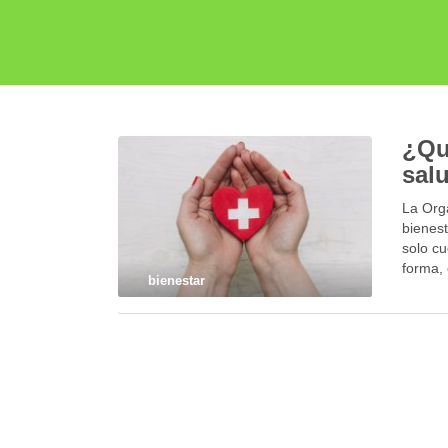
¿Qu
sal
La Org
bienest
solo cu
forma, 
bienestar