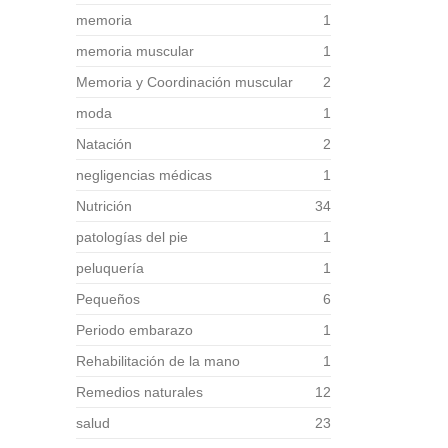
memoria
1
memoria muscular
1
Memoria y Coordinación muscular
2
moda
1
Natación
2
negligencias médicas
1
Nutrición
34
patologías del pie
1
peluquería
1
Pequeños
6
Periodo embarazo
1
Rehabilitación de la mano
1
Remedios naturales
12
salud
23