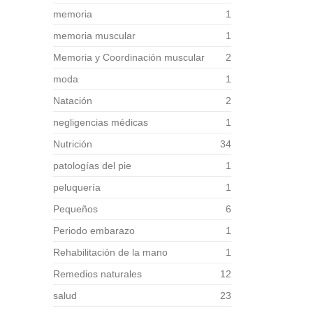
memoria
1
memoria muscular
1
Memoria y Coordinación muscular
2
moda
1
Natación
2
negligencias médicas
1
Nutrición
34
patologías del pie
1
peluquería
1
Pequeños
6
Periodo embarazo
1
Rehabilitación de la mano
1
Remedios naturales
12
salud
23