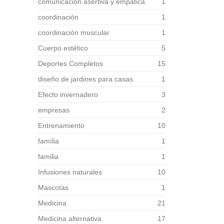
comunicación asertiva y empática
1
coordinación
1
coordinación muscular
1
Cuerpo estético
5
Deportes Completos
15
diseño de jardines para casas
1
Efecto invernadero
3
empresas
2
Entrenamiento
10
família
1
familia
1
Infusiones naturales
10
Mascotas
1
Medicina
21
Medicina alternativa
17