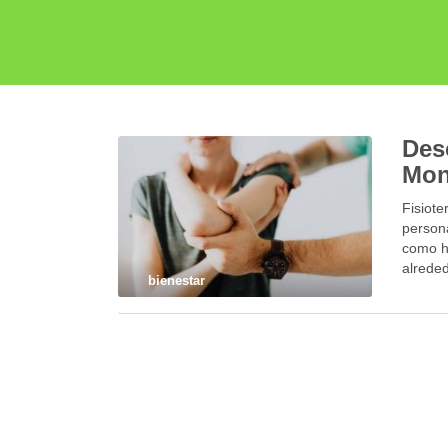
Desc
Mon
Fisiot
persona
como he
alrede
bienestar