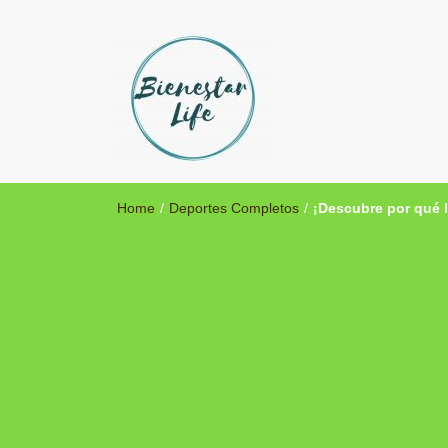
Bienestar Life
Blog sobre salud y medicina alternativa
Home
/
Deportes Completos
/
¡Descubre por qué l