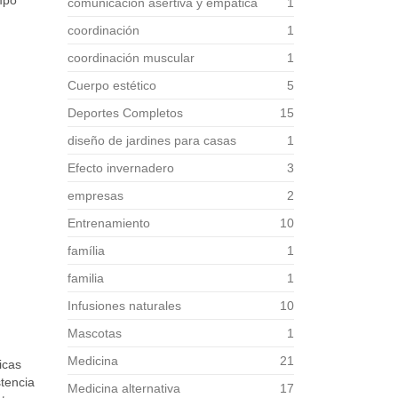
mpo
comunicación asertiva y empática
1
coordinación
1
coordinación muscular
1
Cuerpo estético
5
Deportes Completos
15
diseño de jardines para casas
1
Efecto invernadero
3
empresas
2
Entrenamiento
10
família
1
familia
1
Infusiones naturales
10
Mascotas
1
Medicina
21
icas
stencia
Medicina alternativa
17