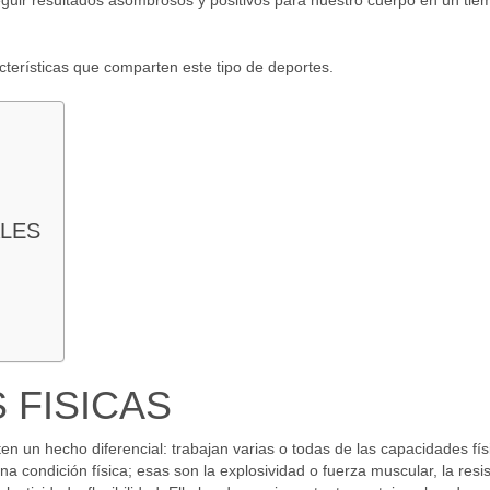
eguir resultados asombrosos y positivos para nuestro cuerpo en un tie
cterísticas que comparten este tipo de deportes.
LES
 FISICAS
n un hecho diferencial: trabajan varias o todas de las capacidades fís
condición física; esas son la explosividad o fuerza muscular, la resi