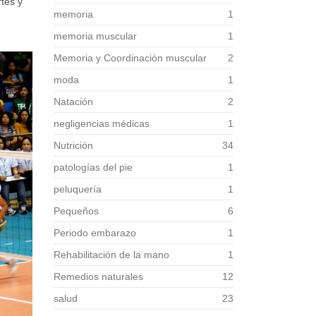
rtes y
memoria
1
memoria muscular
1
Memoria y Coordinación muscular
2
moda
1
Natación
2
negligencias médicas
1
Nutrición
34
patologías del pie
1
peluquería
1
Pequeños
6
Periodo embarazo
1
Rehabilitación de la mano
1
Remedios naturales
12
salud
23