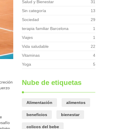
Salud y Bienestar
31
Sin categoría
13
Sociedad
29
terapia familiar Barcelona
1
Viajes
1
Vida saludable
22
Vitaminas
4
Yoga
5
Nube de etiquetas
creción
fuerzo
Alimentación
alimentos
beneficios
bienestar
de
esafío
colicos del bebe
ambién