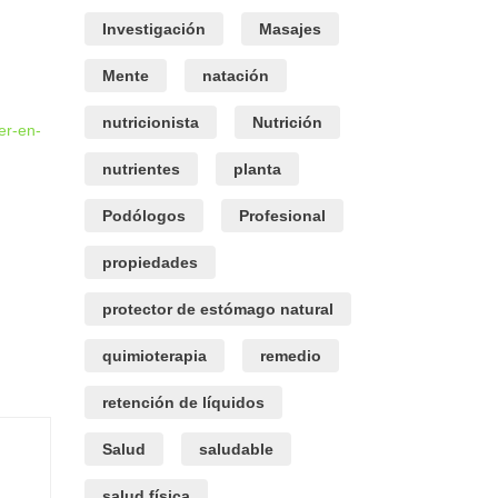
Investigación
Masajes
Mente
natación
nutricionista
Nutrición
er-en-
nutrientes
planta
Podólogos
Profesional
propiedades
protector de estómago natural
quimioterapia
remedio
retención de líquidos
Salud
saludable
salud física