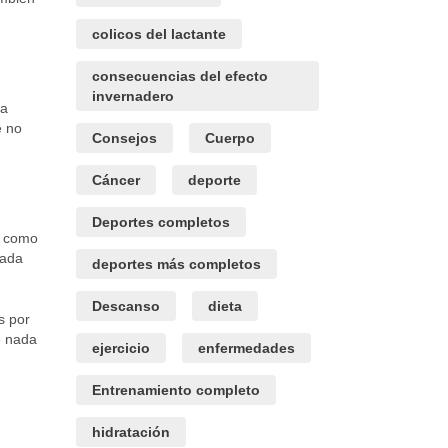
colicos del lactante
consecuencias del efecto
invernadero
ta
e no
Consejos
Cuerpo
Cáncer
deporte
Deportes completos
í como
cada
deportes más completos
Descanso
dieta
s por
e nada
ejercicio
enfermedades
Entrenamiento completo
hidratación