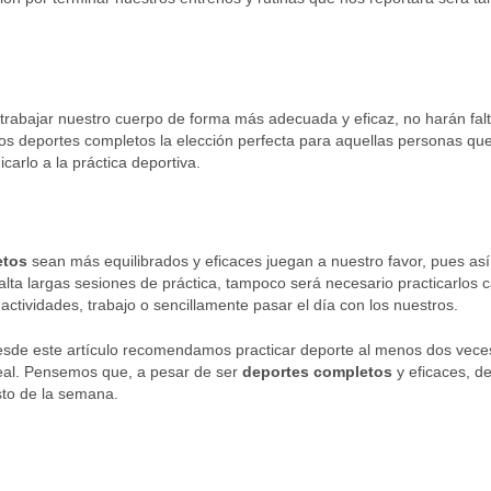
 trabajar nuestro cuerpo de forma más adecuada y eficaz, no harán fal
los deportes completos la elección perfecta para aquellas personas qu
arlo a la práctica deportiva.
etos
sean más equilibrados y eficaces juegan a nuestro favor, pues as
lta largas sesiones de práctica, tampoco será necesario practicarlos 
ctividades, trabajo o sencillamente pasar el día con los nuestros.
desde este artículo recomendamos practicar deporte al menos dos vece
eal. Pensemos que, a pesar de ser
deportes completos
y eficaces, d
esto de la semana.