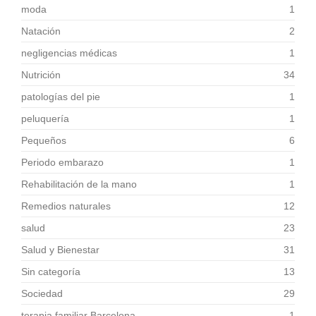
moda
1
Natación
2
negligencias médicas
1
Nutrición
34
patologías del pie
1
peluquería
1
Pequeños
6
Periodo embarazo
1
Rehabilitación de la mano
1
Remedios naturales
12
salud
23
Salud y Bienestar
31
Sin categoría
13
Sociedad
29
terapia familiar Barcelona
1