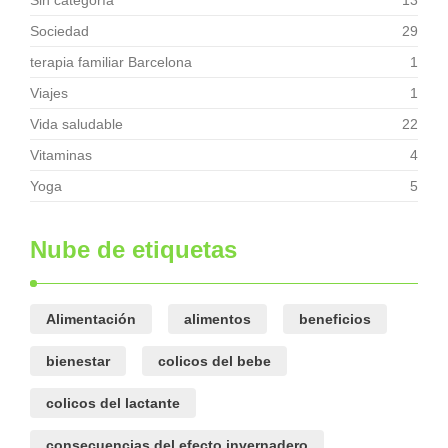
Sin categoría
13
Sociedad
29
terapia familiar Barcelona
1
Viajes
1
Vida saludable
22
Vitaminas
4
Yoga
5
Nube de etiquetas
Alimentación
alimentos
beneficios
bienestar
colicos del bebe
colicos del lactante
consecuencias del efecto invernadero