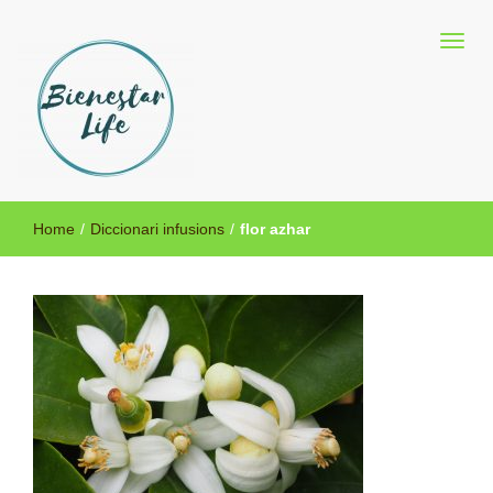
Blog sobre salud y medicina alternativa
Bienestar Life
Home
/
Diccionari infusions
/
flor azhar