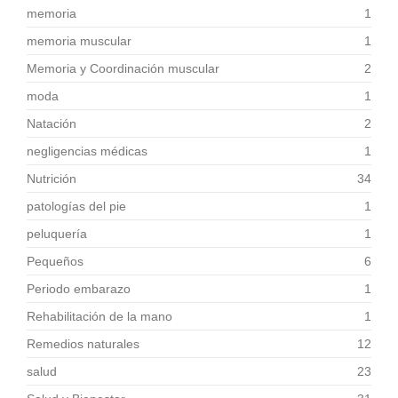
memoria
1
memoria muscular
1
Memoria y Coordinación muscular
2
moda
1
Natación
2
negligencias médicas
1
Nutrición
34
patologías del pie
1
peluquería
1
Pequeños
6
Periodo embarazo
1
Rehabilitación de la mano
1
Remedios naturales
12
salud
23