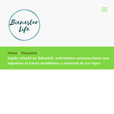
Blog sobre salud y medicina alternativa
Bienestar Life
Home
/
Pequeños
/
Inglés infantil en Sabadell: actividades extraescolares que
impulsan el futuro académico y personal de tus hijos