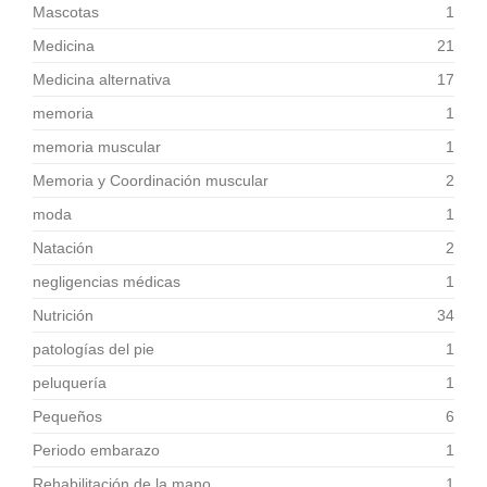
Mascotas
1
Medicina
21
Medicina alternativa
17
memoria
1
memoria muscular
1
Memoria y Coordinación muscular
2
moda
1
Natación
2
negligencias médicas
1
Nutrición
34
patologías del pie
1
peluquería
1
Pequeños
6
Periodo embarazo
1
Rehabilitación de la mano
1