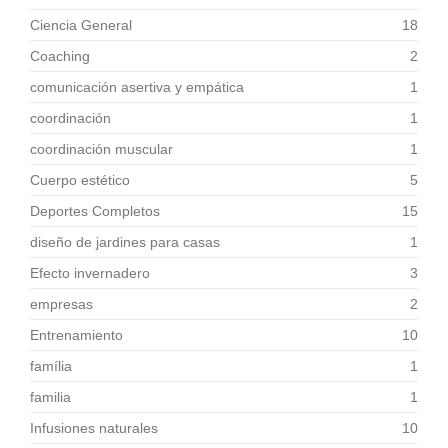
Ciencia General
18
Coaching
2
comunicación asertiva y empática
1
coordinación
1
coordinación muscular
1
Cuerpo estético
5
Deportes Completos
15
diseño de jardines para casas
1
Efecto invernadero
3
empresas
2
Entrenamiento
10
família
1
familia
1
Infusiones naturales
10