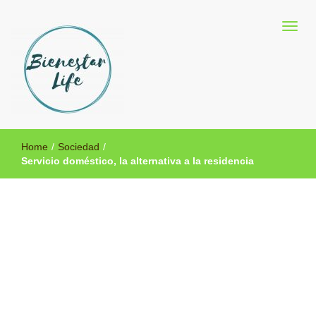
Blog sobre salud y medicina alternativa
Bienestar Life
Home
/
Sociedad
/
Servicio doméstico, la alternativa a la residencia