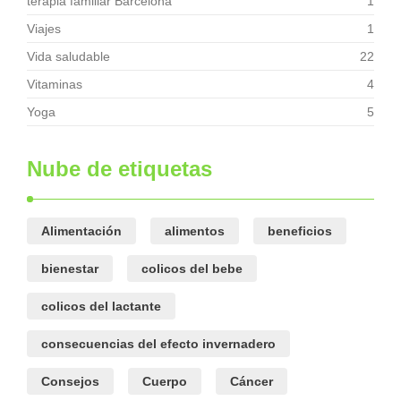
terapia familiar Barcelona
1
Viajes
1
Vida saludable
22
Vitaminas
4
Yoga
5
Nube de etiquetas
Alimentación
alimentos
beneficios
bienestar
colicos del bebe
colicos del lactante
consecuencias del efecto invernadero
Consejos
Cuerpo
Cáncer