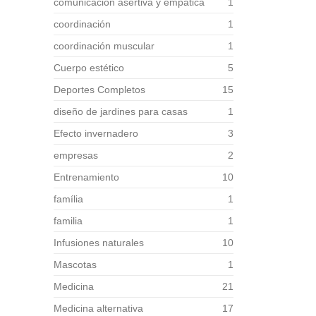
comunicación asertiva y empática
1
coordinación
1
coordinación muscular
1
Cuerpo estético
5
Deportes Completos
15
diseño de jardines para casas
1
Efecto invernadero
3
empresas
2
Entrenamiento
10
família
1
familia
1
Infusiones naturales
10
Mascotas
1
Medicina
21
Medicina alternativa
17