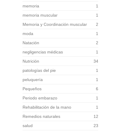
memoria
1
memoria muscular
1
Memoria y Coordinación muscular
2
moda
1
Natación
2
negligencias médicas
1
Nutrición
34
patologías del pie
1
peluquería
1
Pequeños
6
Periodo embarazo
1
Rehabilitación de la mano
1
Remedios naturales
12
salud
23