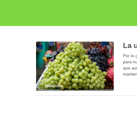
La 
Por lo 
para n
que au
manten
Nutrición