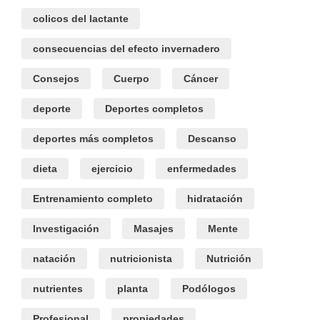
colicos del lactante
consecuencias del efecto invernadero
Consejos
Cuerpo
Cáncer
deporte
Deportes completos
deportes más completos
Descanso
dieta
ejercicio
enfermedades
Entrenamiento completo
hidratación
Investigación
Masajes
Mente
natación
nutricionista
Nutrición
nutrientes
planta
Podólogos
Profesional
propiedades