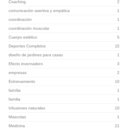
Coaching
2
comunicación asertiva y empática
1
coordinación
1
coordinación muscular
1
Cuerpo estético
5
Deportes Completos
15
diseño de jardines para casas
1
Efecto invernadero
3
empresas
2
Entrenamiento
10
família
1
familia
1
Infusiones naturales
10
Mascotas
1
Medicina
21