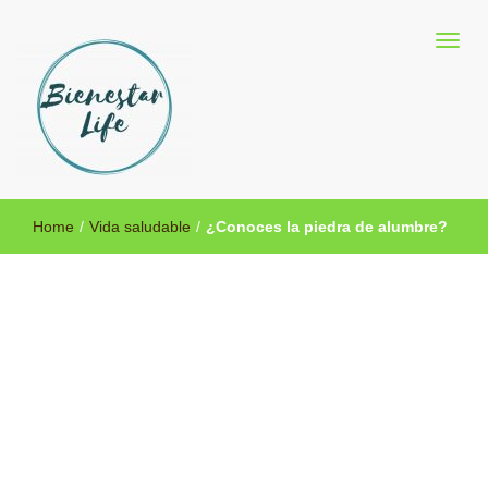
Blog sobre salud y medicina alternativa
Bienestar Life
Home
/
Vida saludable
/
¿Conoces la piedra de alumbre?