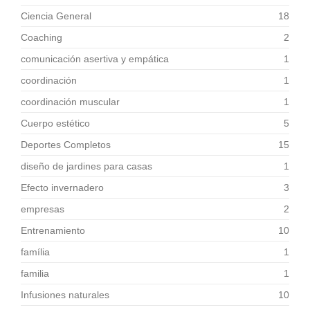
Ciencia General
18
Coaching
2
comunicación asertiva y empática
1
coordinación
1
coordinación muscular
1
Cuerpo estético
5
Deportes Completos
15
diseño de jardines para casas
1
Efecto invernadero
3
empresas
2
Entrenamiento
10
família
1
familia
1
Infusiones naturales
10