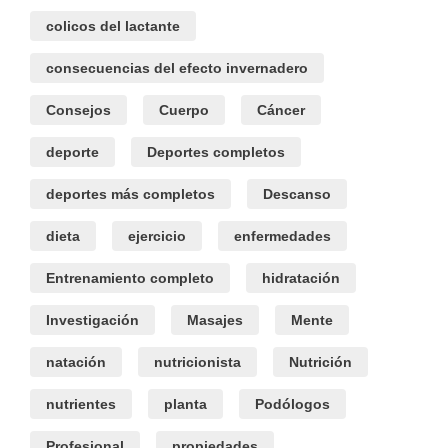
colicos del lactante
consecuencias del efecto invernadero
Consejos
Cuerpo
Cáncer
deporte
Deportes completos
deportes más completos
Descanso
dieta
ejercicio
enfermedades
Entrenamiento completo
hidratación
Investigación
Masajes
Mente
natación
nutricionista
Nutrición
nutrientes
planta
Podólogos
Profesional
propiedades