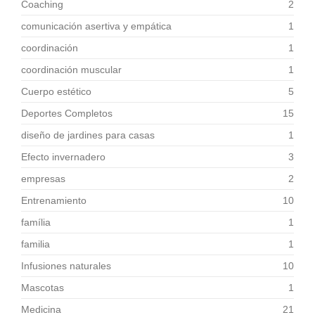
Coaching
2
comunicación asertiva y empática
1
coordinación
1
coordinación muscular
1
Cuerpo estético
5
Deportes Completos
15
diseño de jardines para casas
1
Efecto invernadero
3
empresas
2
Entrenamiento
10
família
1
familia
1
Infusiones naturales
10
Mascotas
1
Medicina
21