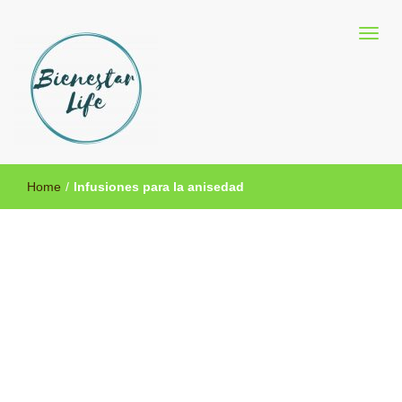
Blog sobre salud y medicina alternativa
Bienestar Life
Home
/
Infusiones para la anisedad