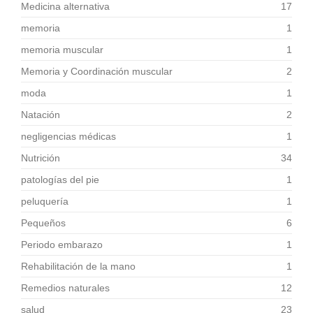
Medicina alternativa
17
memoria
1
memoria muscular
1
Memoria y Coordinación muscular
2
moda
1
Natación
2
negligencias médicas
1
Nutrición
34
patologías del pie
1
peluquería
1
Pequeños
6
Periodo embarazo
1
Rehabilitación de la mano
1
Remedios naturales
12
salud
23