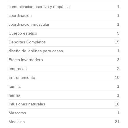
comunicación asertiva y empática
1
coordinación
1
coordinación muscular
1
Cuerpo estético
5
Deportes Completos
15
diseño de jardines para casas
1
Efecto invernadero
3
empresas
2
Entrenamiento
10
família
1
familia
1
Infusiones naturales
10
Mascotas
1
Medicina
21