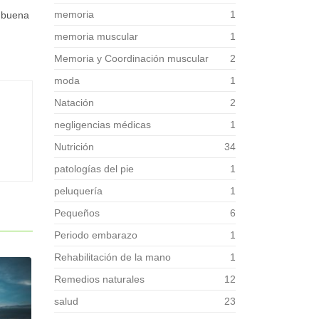
memoria
1
 buena
memoria muscular
1
Memoria y Coordinación muscular
2
moda
1
Natación
2
negligencias médicas
1
Nutrición
34
patologías del pie
1
peluquería
1
Pequeños
6
Periodo embarazo
1
Rehabilitación de la mano
1
Remedios naturales
12
salud
23