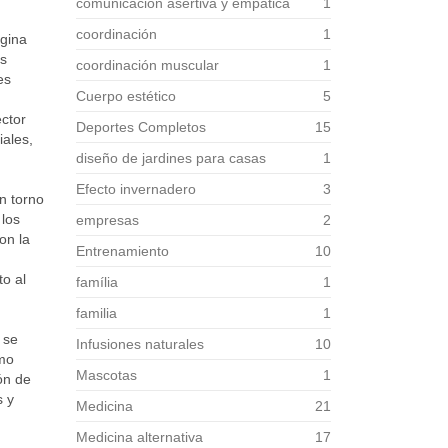
comunicación asertiva y empática
1
coordinación
1
ágina
as
coordinación muscular
1
es
Cuerpo estético
5
ector
Deportes Completos
15
iales,
diseño de jardines para casas
1
Efecto invernadero
3
n torno
 los
empresas
2
on la
Entrenamiento
10
to al
família
1
familia
1
 se
Infusiones naturales
10
mo
Mascotas
1
ón de
s y
Medicina
21
Medicina alternativa
17
.