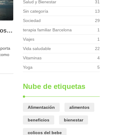
Salud y Bienestar
31
Sin categoría
13
Sociedad
29
Descubre los beneficios del Yoga Iyengar
terapia familiar Barcelona
1
Viajes
1
aporta
Vida saludable
22
 como
Vitaminas
4
Yoga
5
, y
Nube de etiquetas
tes
Alimentación
alimentos
beneficios
bienestar
colicos del bebe