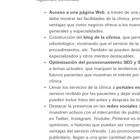
Acceso a una página Web
, a través de una
debe mostrar las facilidades de la clínica, pr
ventajas que como negocio ofrece a los nuevos
generales y especialidades.
Construcción del
blog de la clínica
, que perm
odontológico, mostrando que el servicio de la 
procedimientos, etc. También se pueden desta
especializados y otros méritos destacables.
Optimización del posicionamiento SEO y 
a temas actuales, que marquen la tendencia de
futuros pacientes que muestran el interés por
clínica.
Llevar los servicios de la clínica a
portales e
servicio recibido por los pacientes y dejar ev
pueden incluir fotos del antes y después de l
Destacar la presencia en las
redes sociales
s
muestren activos con el intercambio de publ
en
Twitter
,
Instagram
,
Youtube
,
Pinteres
t es 
opiniones, o historias que puedan ser compart
ventajas del servicio ofrecido. Las promocion
publicitario, llegan a una gran cantidad de pe