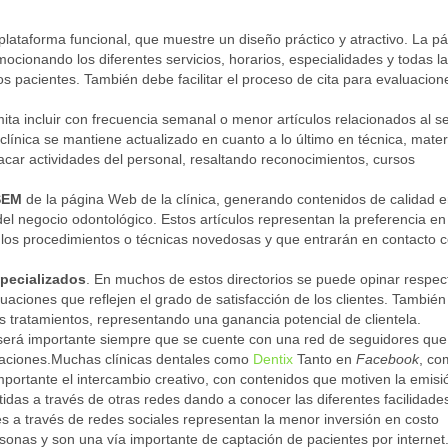
 plataforma funcional, que muestre un diseño práctico y atractivo. La p
omocionando los diferentes servicios, horarios, especialidades y todas l
 pacientes. También debe facilitar el proceso de cita para evaluacion
ita incluir con frecuencia semanal o menor artículos relacionados al s
clínica se mantiene actualizado en cuanto a lo último en técnica, mater
car actividades del personal, resaltando reconocimientos, cursos
SEM
de la página Web de la clínica, generando contenidos de calidad e
l negocio odontológico. Estos artículos representan la preferencia en
 los procedimientos o técnicas novedosas y que entrarán en contacto c
specializados
. En muchos de estos directorios se puede opinar respec
aluaciones que reflejen el grado de satisfacción de los clientes. También
os tratamientos, representando una ganancia potencial de clientela.
erá importante siempre que se cuente con una red de seguidores que
icaciones.Muchas clínicas dentales como
Dentix
Tanto en
Facebook
, co
importante el intercambio creativo, con contenidos que motiven la emisi
idas a través de otras redes dando a conocer las diferentes facilidade
es a través de redes sociales representan la menor inversión en costo
rsonas y son una vía importante de captación de pacientes por internet