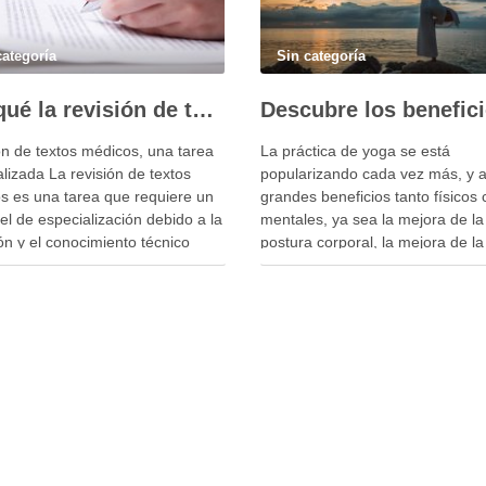
categoría
Sin categoría
Por qué la revisión de textos médicos es un trabajo para profesionales
ón de textos médicos, una tarea
La práctica de yoga se está
lizada La revisión de textos
popularizando cada vez más, y 
s es una tarea que requiere un
grandes beneficios tanto físicos
vel de especialización debido a la
mentales, ya sea la mejora de la
ón y el conocimiento técnico
postura corporal, la mejora de la
rado. A diferencia de otros tipos
respiración, reducción del estrés
isión de textos, este campo exige
contribuye a mantener un peso
 profesionales no solo se
apropiado. ¿Te parecen suficien
uen …
motivos como para probarlo? Es
importante …