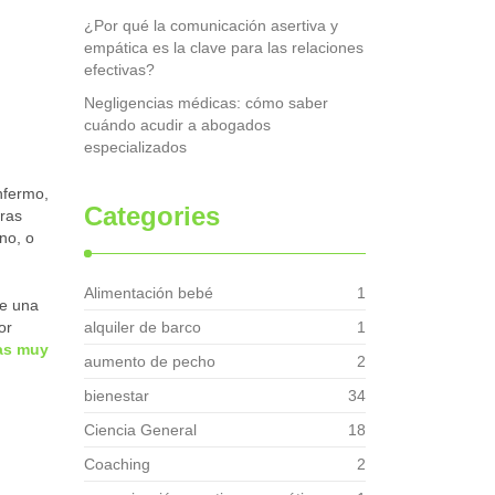
¿Por qué la comunicación asertiva y
empática es la clave para las relaciones
efectivas?
Negligencias médicas: cómo saber
cuándo acudir a abogados
especializados
nfermo,
Categories
oras
no, o
Alimentación bebé
1
ue una
or
alquiler de barco
1
cas muy
aumento de pecho
2
bienestar
34
Ciencia General
18
Coaching
2